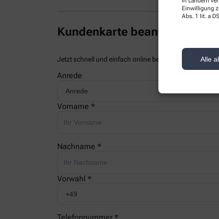
in Ländern ve
Einwilligung z
Abs. 1 lit. a
Kundenkarte beantragen
Alle a
Jetzt schnell und einfach online beantragen und beim
Anrede
Vorname *
Nachname *
Vorwahl *
Telefonnummer *