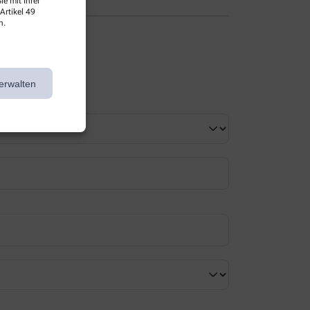
e mit Ihrer
Artikel 49
n.
erwalten