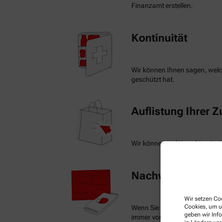
Finanzamt erstellen.
Kontinuität
Wir können Ihnen sagen, welch
geschützt hat.
Auflistung Ihrer 
Wir können auf Knopfdruck ein
Nachweis Ihrer Be
Wir setzen Coo
Cookies, um u
Wenn Sie einen Ausweis über 
geben wir Inf
immer vorzeigen.