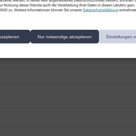
rarbeitet werden, in denen kein angemessenes Datenschutzniveau besteht, stimmen Si
ur Nutzung dieser Dienste auch der Verarbeitung Ihrer Daten in diesen Ländern gem. 
 DSGVO zu. Weitere Informationen können Sie unserer
Datenschutzerklärung
entnehme
kzeptieren
Nur notwendige akzeptieren
Einstellungen v
 nächsten Besuch bei uns in der Apotheke abholen.