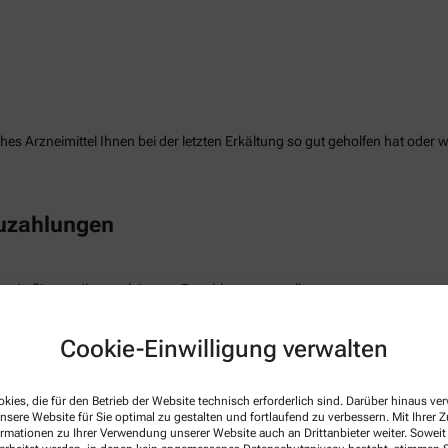
es Arzneimittel Ihnen bei der letzten Erkältung so gut geholfen hat oder 
Zuzahlungen
e Auflistung Ihrer geleisteten Zuzahlungen erstellen.
Cookie-Einwilligung verwalten
freiung
kies, die für den Betrieb der Website technisch erforderlich sind. Darüber hinaus v
nsere Website für Sie optimal zu gestalten und fortlaufend zu verbessern. Mit Ihrer
die Befreiung der gesetzlichen Zuzahlung haben, können wir diese Info s
ormationen zu Ihrer Verwendung unserer Website auch an Drittanbieter weiter. Soweit