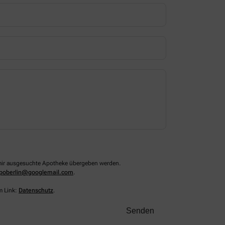
n mir ausgesuchte Apotheke übergeben werden.
apoberlin@googlemail.com
.
m Link:
Datenschutz
.