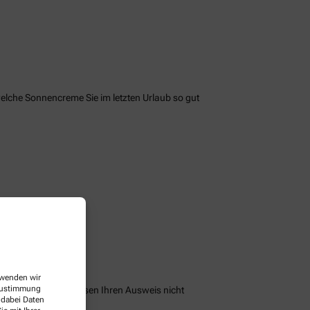
welche Sonnencreme Sie im letzten Urlaub so gut
erwenden wir
 Zustimmung
peichern und Sie müssen Ihren Ausweis nicht
 dabei Daten