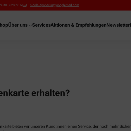
49-30 36285916
nicolaiapoberlin@googlemail.com
shop
Über uns
Services
Aktionen & Empfehlungen
Newsletter
nkarte erhalten?
karte bieten wir unseren Kund:innen einen Service, der noch mehr Sicherhe