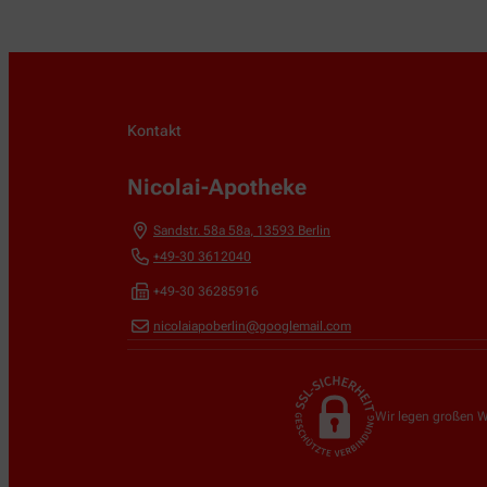
Kontakt
Nicolai-Apotheke
Sandstr. 58a 58a
,
13593
Berlin
+49-30 3612040
+49-30 36285916
nicolaiapoberlin@googlemail.com
Wir legen großen W