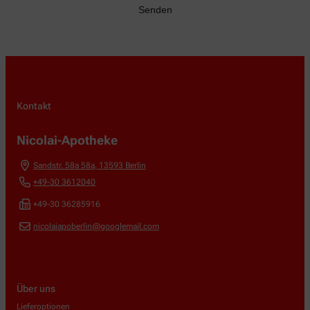
Kontakt
Nicolai-Apotheke
Sandstr. 58a 58a
,
13593
Berlin
+49-30 3612040
+49-30 36285916
nicolaiapoberlin@googlemail.com
Über uns
Lieferoptionen