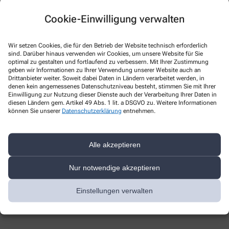
Cookie-Einwilligung verwalten
Wir setzen Cookies, die für den Betrieb der Website technisch erforderlich
sind. Darüber hinaus verwenden wir Cookies, um unsere Website für Sie
optimal zu gestalten und fortlaufend zu verbessern. Mit Ihrer Zustimmung
* Bitte füllen Sie die Pflichtfelder aus
geben wir Informationen zu Ihrer Verwendung unserer Website auch an
Drittanbieter weiter. Soweit dabei Daten in Ländern verarbeitet werden, in
Ich erkläre mich damit einverstanden, dass die von mir angegebenen
denen kein angemessenes Datenschutzniveau besteht, stimmen Sie mit Ihrer
Einwilligung zur Nutzung dieser Dienste auch der Verarbeitung Ihrer Daten in
Daten elektronisch erfasst und gespeichert und meine Daten an die
diesen Ländern gem. Artikel 49 Abs. 1 lit. a DSGVO zu. Weitere Informationen
von mir ausgesuchte Apotheke übergeben werden. Rechtsgrundlage
können Sie unserer
Datenschutzerklärung
entnehmen.
der Verarbeitung ist Art. 6 Abs. 1 lit. a DS-GVO. Die Einwilligung kann
jederzeit widerrufen werden, z.B. per E-Mail an
nicolaiapoberlin@googlemail.com
.
Alle akzeptieren
Ihre Daten werden ausschließlich zur Bearbeitung Ihrer Anfrage
verwendet. Weitere Informationen zum Datenschutz finden Sie unter
Nur notwendige akzeptieren
folgendem Link:
Datenschutz
.
Sind Sie ein Mensch? Dann wählen Sie bitte
den Baum
Einstellungen verwalten